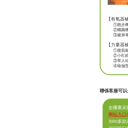
【
有氧器
①
跑步
②
橢圓
③
健身
【
力量器
①腹肌
②小杠
③單人
④瑜伽
聯係客服可以
去哪裏采
网站入口
3000