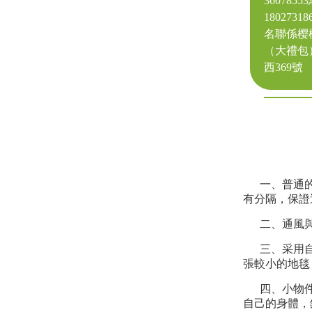
36078
18027
名聯係樱
（大禮包
西369號
一、普通
有分隔，保證
二、通風
三、采用
張較小的地毯
四、小物
自己的身體，