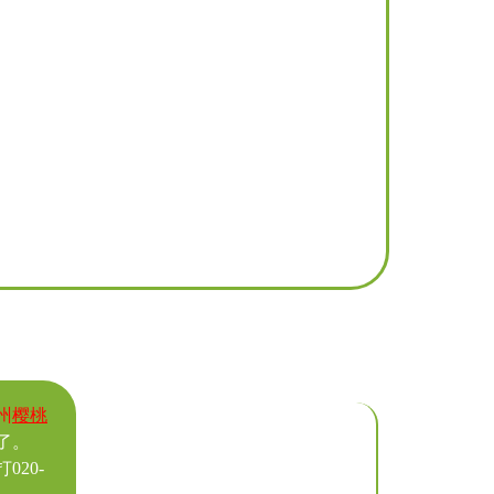
州
樱桃
了。
20-