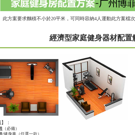
： 此方案要求麵積不小於20平米，可同時容納4人運動此方案檔
經濟型家庭健身器材配置
械
】
：
機
（必備）
機/
健身車
（任選一款）