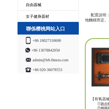
自由器械
配置說明
女子健身器材
地麵積而定。
聯係樱桃网站入口
+86 18027318690
+86 13078842050
admin@bft-fitness.com
+86 020-36078553
【有氧器
①
跑步
②
橢圓