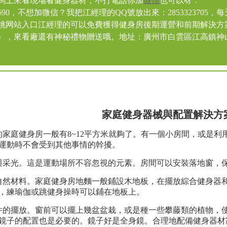
553馬上來看現場看健身器材，不打電話你加
微信
也可以呀：
318690，不想加微信？我把江經理的QQ號放出來：2853323705，
桃网站入口江經理的可以免費獲得健身房後期運營和前期解決方
），來看廠還有神秘禮物贈送哦。地址：廣州市白雲區江高鎮神
家庭健身器械與
配置解決方
的家庭健身房一般有8~12平方米就夠了。有一個小房間，或是
運動時不會受到其他事情的幹擾。
與采光。這是運動場所不容忽視的元素。房間可以安裝落地窗，
自然材料。家庭健身房地麵一般鋪設木地板，在擺放綜合健身器
，練瑜伽或跳健身操時可以鋪在地板上。
件的擺放。窗前可以擺上幾盆盆栽，或是種一些攀藤類的植物，
鏡子的配置也是必要的。鏡子好是全身鏡。合理地配備健身器材