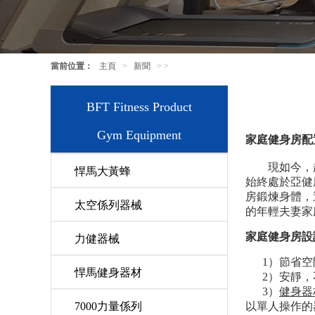
當前位置：
主頁
>
新聞
> >
BFT Fitness Product
Gym Equipment
家庭健身房配
現如今，越
悍馬大黃蜂
始終處於亞健
房鍛煉身體，
太空係列器械
的年輕夫妻家
家庭健身房
設
力健器械
1）節省
悍馬健身器材
2）安靜
3）
健身器
7000力量係列
以單人操作的