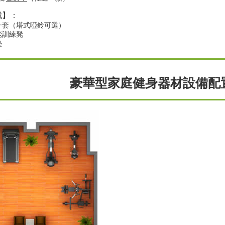
械
】
：
一套（塔式啞鈴可選）
能訓練凳
墊
豪華型家庭健身器材設備配