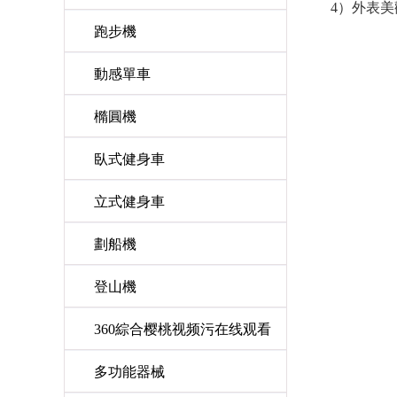
4）外表
跑步機
動感單車
橢圓機
臥式健身車
立式健身車
劃船機
登山機
360綜合樱桃视频污在线观看
多功能器械