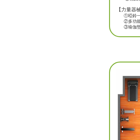
【
力量器
①
啞鈴
②
多功
③
瑜伽