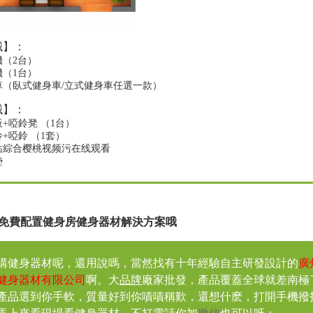
械
】
：
機（2台）
機（1台）
車（臥式健身車/立式健身車任選一款）
械
】
：
板+啞鈴凳
（1台）
鈴+啞鈴
（1套）
站綜合樱桃视频污在线观看
墊
免費配置健身房健身器材解決方案哦
購健身器材呢，還用說嗎，當然找有十年經驗自主研發設計的
廣
健身器材有限公司
啊。大
品牌
廠家批發，產品覆蓋全球就差南極
多款產品選到你手軟，質量好到你嘖嘖稱歎，還想什麽，打開手機撥打0