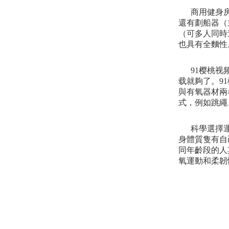
商用健身
還有劃船器（
（可多人同時
也具有全麵性
91樱桃
载就夠了。9
與有氧器材兩
式，例如跳繩
科學選擇
身體質隻有自
同年齡段的人
氧運動和柔韌