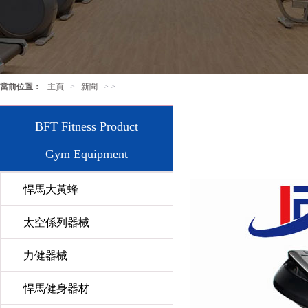
當前位置：
主頁
>
新聞
> >
BFT Fitness Product
Gym Equipment
悍馬大黃蜂
太空係列器械
力健器械
悍馬健身器材