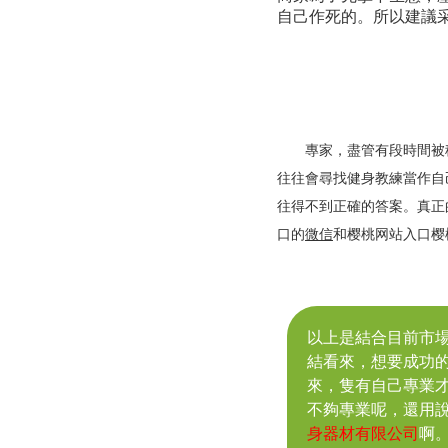
自己作死的。所以建議
專家，盡管有段時間被稱為
往往會尋找健身教練當作自
往得不到正確的答案。真正
口的
微信
和樱桃网站入口樱
以上是結合目前市
結看來，想要成功
來，隻有自己專業
不夠專業呢，還用
身器材有限公司
啊