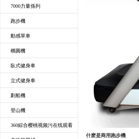
7000力量係列
跑步機
動感單車
橢圓機
臥式健身車
立式健身車
劃船機
登山機
360綜合樱桃视频污在线观看
什麽是商用跑步機