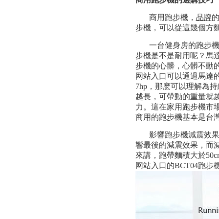
商用跑步機，
品牌
的
步機，可以從這幾個方
一台健身房的跑步
步機是不是耐用呢？馬
步機的心髒，心髒不動
网站入口可以通過馬達的
7hp，那麽可以理解為持
越長，可帶動的重量就越
力。這在家用跑步機市
商用的跑步機基本是台
影響跑步機減震效
響最後的減震效果，而
來講，跑帶麵積大於50
网站入口的BCT04跑步