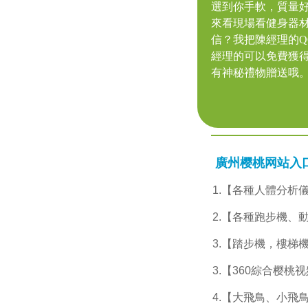
選到你手軟，質量好到
來看現場看健身器
信？我把陳經理的QQ
經理的可以免費獲
有神秘禮物贈送哦。
廣州樱桃网站入口健
1.【各種人體分析
2.【各種跑步機、動
3.【踏步機，樓梯機
3.【360綜合樱桃视频
4.【大飛鳥、小飛鳥