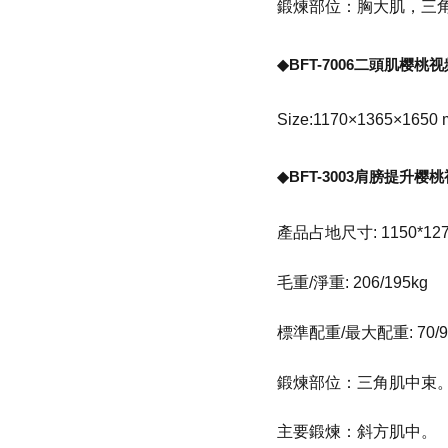
鍛煉部位：胸大肌，三
◆BFT-7006二頭肌樱
Size:1170×1365×1650
◆BFT-3003肩膀提升
產品占地尺寸: 1150*127
毛重/淨重: 206/195kg
標準配重/最大配重: 70/9
鍛煉部位：三角肌中束
主要鍛煉：斜方肌中。