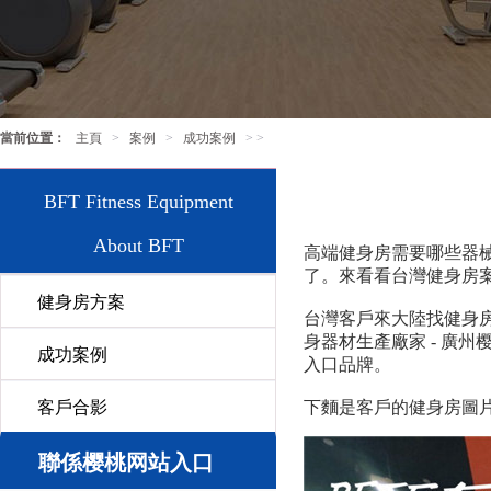
當前位置：
主頁
>
案例
>
成功案例
> >
BFT Fitness Equipment
About BFT
高端健身房需要哪些器
了。來看看台灣健身房
健身房方案
台灣客戶來大陸找健身
身器材生產廠家 - 廣
成功案例
入口品牌。
客戶合影
下麵是客戶的健身房圖
聯係樱桃网站入口