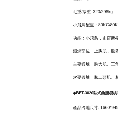
毛重/淨重: 320/298kg
小飛鳥配重：80KG/80K
功能：小飛鳥，史密斯
鍛煉部位：上胸肌，股四
主要鍛煉：胸大肌、三
次要鍛煉：肱二頭肌、
◆BFT-3020臥式曲腿
產品占地尺寸: 1660*945