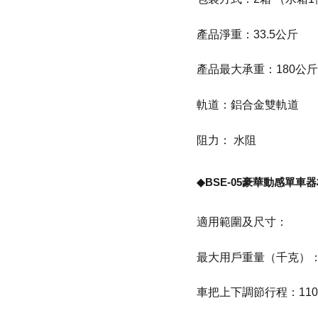
產品淨重：33.5公斤
產品最大承重：180公斤
軌道：鋁合金雙軌道
阻力： 水阻
◆BSE-05豪華動感單車
適用範圍及尺寸：
最大用戶重量（千克）：1
車把上下調節行程：110