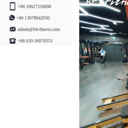
+86 18027318690
+86 13078842050
admin@bft-fitness.com
+86 020-36078553