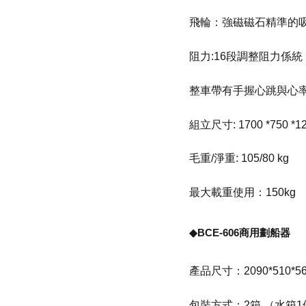
飛輪：強磁磁石精準的
阻力:16段調整阻力係統
整車帶有手握心跳與心
組立尺寸: 1700 *750 *1
毛重/淨重: 105/80 kg
最大載重使用：150kg
◆BCE-606商用劃船器
產品尺寸：2090*510*
包裝方式：2箱 （水箱