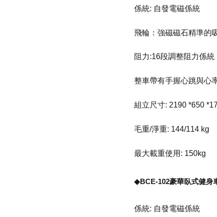
係統: 自發電磁係統
飛輪：強磁磁石精準的
阻力:16段調整阻力係統
整車帶有手握心跳與心
組立尺寸: 2190 *650 *1
毛重/淨重: 144/114 kg
最大載重使用: 150kg
◆BCE-102豪華臥式健身
係統: 自發電磁係統